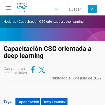
Toggle
EN
navigation
Noticias / Capacitación CSC orientada a deep learning
Capacitación CSC orientada a
deep learning
Compartir en Facebook
Compartir en Twitter
Compartir en
redes sociales
Publicado el 1 de julio de 2022
Tags:
Capacitación
Deep Learning