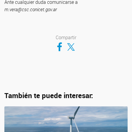
Ante cualquier duda comunicarse a
m.vera@csc.conicet.gov.ar
Compartir
Compartir en Facebook
Compartir en Twitter
También te puede interesar: