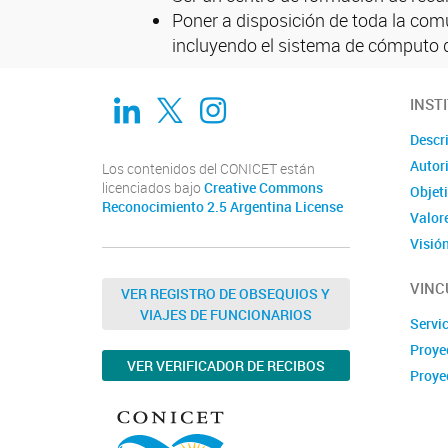
Poner a disposición de toda la comu
incluyendo el sistema de cómputo d
Linkedin
Twitter
Instagram
INST
Descr
Autor
Los contenidos del CONICET están
licenciados bajo
Creative Commons
Objet
Reconocimiento 2.5 Argentina License
Valor
Visió
VINC
VER REGISTRO DE OBSEQUIOS Y
VIAJES DE FUNCIONARIOS
Servi
Proye
VER VERIFICADOR DE RECIBOS
Proye