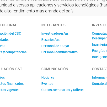
nidad diversas aplicaciones y servicios tecnológicos (har
e alto rendimiento más grande del país.
ITUCIONAL
INTEGRANTES
INVESTI
ipción del CSC
Investigadores/as
Computaci
Desempe
idades
Becarios/as
Ingenierí
ivos
Personal de apoyo
Energías 
es y competencias
Personal administrativo
Inteligenc
n
Sistemas
ULACIÓN C&T
COMUNICACIÓN
CONTAC
Laborator
cios
Noticias
Informac
ctos finalizados
Eventos
Sumate a
ctos vigentes
Cursos, seminarios y talleres