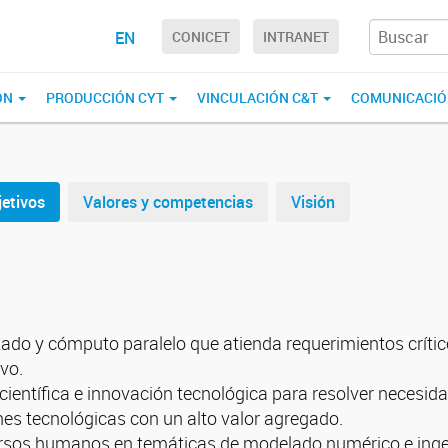
EN
CONICET
INTRANET
ÓN
PRODUCCIÓN CYT
VINCULACIÓN C&T
COMUNICACI
jetivos
Valores y competencias
Visión
do y cómputo paralelo que atienda requerimientos crítico
vo.
científica e innovación tecnológica para resolver necesid
ones tecnológicas con un alto valor agregado.
ursos humanos en temáticas de modelado numérico e ingen