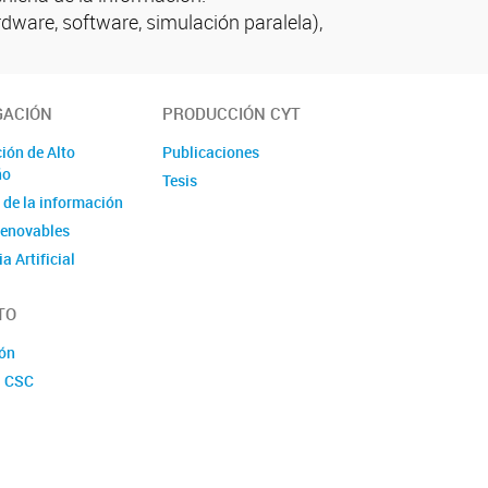
dware, software, simulación paralela),
GACIÓN
PRODUCCIÓN CYT
ón de Alto
Publicaciones
ño
Tesis
a de la información
renovables
ia Artificial
 complejos
TO
ios
ión
l CSC