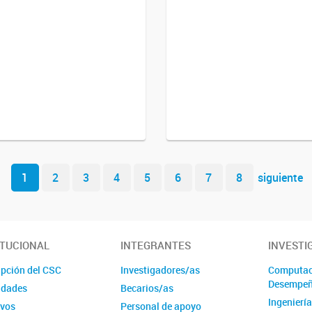
1
2
3
4
5
6
7
8
siguiente
ITUCIONAL
INTEGRANTES
INVESTI
ipción del CSC
Investigadores/as
Computaci
Desempe
idades
Becarios/as
Ingenierí
ivos
Personal de apoyo