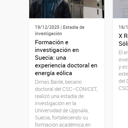
19/12/2025 | Estadía de
16/1
investigación
X R
Formación e
Sól
investigación en
El e
Suecia: una
inv
experiencia doctoral en
y es
energía eólica
exte
del 
Dimas Barile, becario
CSC
doctoral del CSC–CONICET,
realizó una estadía de
investigación en la
Universidad de Uppsala,
Suecia, fortaleciendo su
formación académica en