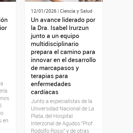
12/01/2026 | Ciencia y Salud
ión
Un avance liderado por
ior
la Dra. Isabel Irurzun
junto a un equipo
multidisciplinario
prepara el camino para
innovar en el desarrollo
de marcapasos y
terapias para
enfermedades
ía
ería
cardíacas
enos
Junto a especialistas de la
l
Universidad Nacional de La
io
Plata, del Hospital
s en
Interzonal de Agudos “Prof.
Rodolfo Rossi” y de otras