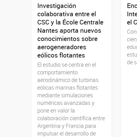
Investigación
Enc
colaborativa entre el
Int
CSC y la École Centrale
el 
Nantes aporta nuevos
Con 
conocimientos sobre
cien
aerogeneradores
educ
eólicos flotantes
estu
de s
El estudio se centra en el
comportamiento
aerodinámico de turbinas
eólicas marinas flotantes
mediante simulaciones
numéricas avanzadas y
pone en valor la
colaboración científica entre
Argentina y Francia para
impulsar el desarrollo de