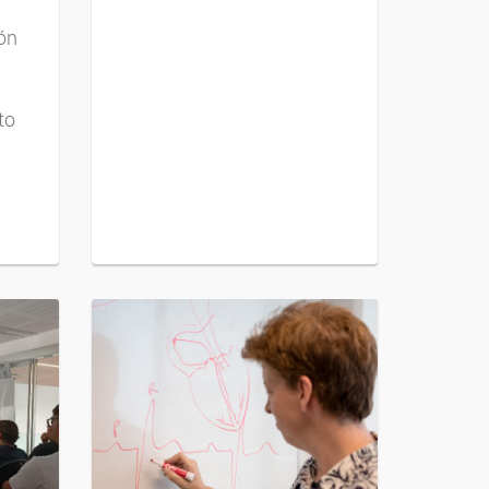
ión
to