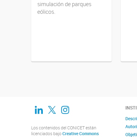
simulación de parques
eólicos.
Navegador de artículos
Linkedin
Twitter
Instagram
INST
Descr
Autor
Los contenidos del CONICET están
licenciados bajo
Creative Commons
Objet