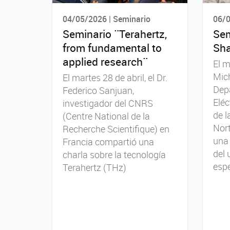
04/05/2026 | Seminario
06/0
Seminario ¨Terahertz,
Sem
from fundamental to
Sha
applied research¨
El m
Mich
El martes 28 de abril, el Dr.
Dep
Federico Sanjuan,
Eléc
investigador del CNRS
de l
(Centre National de la
Nor
Recherche Scientifique) en
una 
Francia compartió una
del 
charla sobre la tecnología
esp
Terahertz (THz)