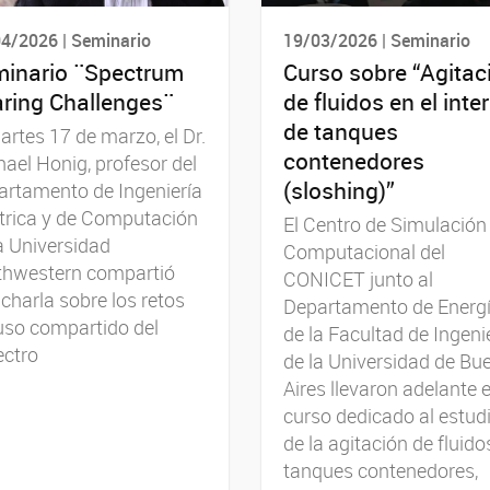
4/2026 | Seminario
19/03/2026 | Seminario
inario ¨Spectrum
Curso sobre “Agitac
ring Challenges¨
de fluidos en el inter
de tanques
artes 17 de marzo, el Dr.
contenedores
ael Honig, profesor del
(sloshing)”
artamento de Ingeniería
trica y de Computación
El Centro de Simulación
a Universidad
Computacional del
thwestern compartió
CONICET junto al
charla sobre los retos
Departamento de Energ
uso compartido del
de la Facultad de Ingeni
ectro
de la Universidad de Bu
Aires llevaron adelante e
curso dedicado al estud
de la agitación de fluido
tanques contenedores,