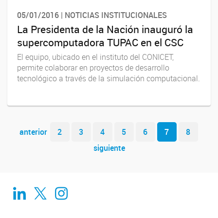
05/01/2016 | NOTICIAS INSTITUCIONALES
La Presidenta de la Nación inauguró la
supercomputadora TUPAC en el CSC
El equipo, ubicado en el instituto del CONICET,
permite colaborar en proyectos de desarrollo
tecnológico a través de la simulación computacional.
Navegador de artículos
anterior
2
3
4
5
6
7
8
siguiente
Linkedin
Twitter
Instagram