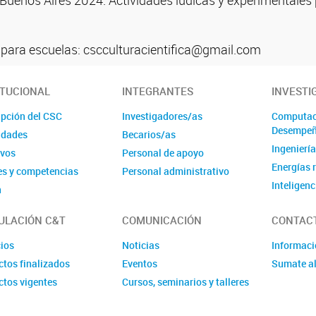
n Buenos Aires 2024. Actividades lúdicas y experimentales 
 para escuelas: cscculturacientifica@gmail.com
ITUCIONAL
INTEGRANTES
INVESTI
ipción del CSC
Investigadores/as
Computaci
Desempe
idades
Becarios/as
Ingenierí
ivos
Personal de apoyo
Energías 
es y competencias
Personal administrativo
Inteligenc
n
Sistemas
ULACIÓN C&T
COMUNICACIÓN
CONTAC
Laborator
cios
Noticias
Informac
ctos finalizados
Eventos
Sumate a
ctos vigentes
Cursos, seminarios y talleres