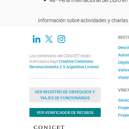
48º Feria Internacional del Libro e
Información sobre actividades y charlas
Linkedin
Twitter
Instagram
INST
Descr
Autor
Los contenidos del CONICET están
licenciados bajo
Creative Commons
Objet
Reconocimiento 2.5 Argentina License
Valor
Visió
VINC
VER REGISTRO DE OBSEQUIOS Y
VIAJES DE FUNCIONARIOS
Servi
Proye
VER VERIFICADOR DE RECIBOS
Proye