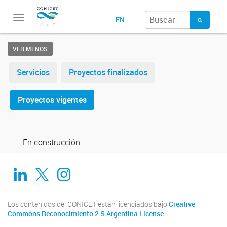
Toggle
EN
navigation
VER MENOS
Servicios
Proyectos finalizados
Proyectos vigentes
En construcción
Linkedin
Twitter
Instagram
Los contenidos del CONICET están licenciados bajo
Creative
Commons Reconocimiento 2.5 Argentina License