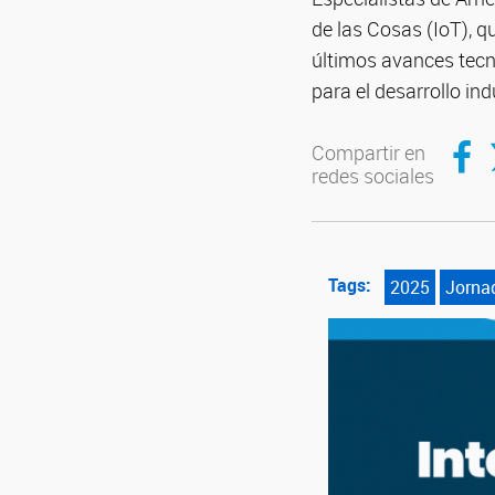
de las Cosas (IoT), q
últimos avances tecno
para el desarrollo ind
Compar
C
Compartir en
redes sociales
Tags:
2025
Jorna