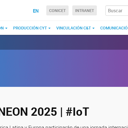
EN
CONICET
INTRANET
ÓN
PRODUCCIÓN CYT
VINCULACIÓN C&T
COMUNICACI
NEON 2025 | #IoT
ica Latina y Europa participarán de una jornada internaci