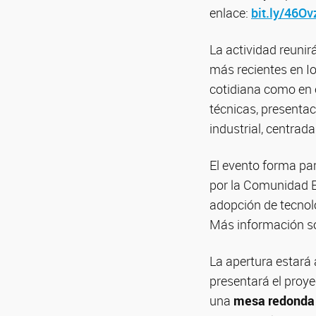
enlace:
bit.ly/46Ov
La actividad reunir
más recientes en I
cotidiana como en e
técnicas, presenta
industrial, centrad
El evento forma par
por la Comunidad E
adopción de tecnolo
Más información so
La apertura estará
presentará el proye
una
mesa redonda s