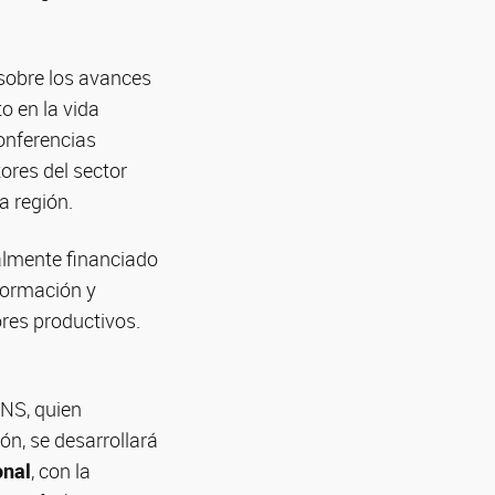
 sobre los avances
o en la vida
conferencias
ores del sector
a región.
ialmente financiado
formación y
ores productivos.
UNS, quien
ón, se desarrollará
onal
, con la