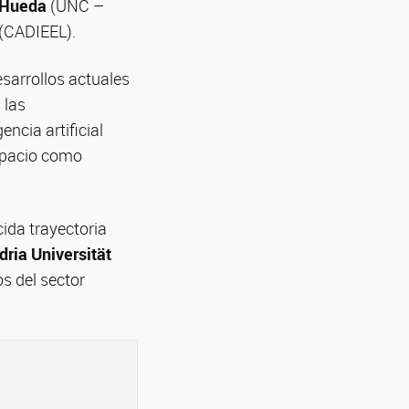
 Hueda
(UNC –
(CADIEEL).
esarrollos actuales
 las
ncia artificial
espacio como
ida trayectoria
ria Universität
s del sector