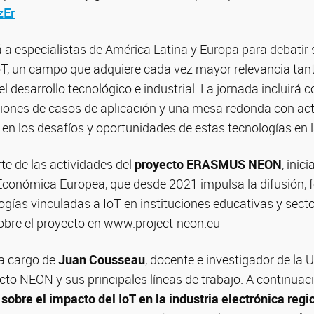
zEr
á a especialistas de América Latina y Europa para debatir
oT, un campo que adquiere cada vez mayor relevancia tant
l desarrollo tecnológico e industrial. La jornada incluirá 
ciones de casos de aplicación y una mesa redonda con act
a en los desafíos y oportunidades de estas tecnologías en l
te de las actividades del
proyecto ERASMUS NEON
, inic
conómica Europea, que desde 2021 impulsa la difusión, 
gías vinculadas a IoT en instituciones educativas y sect
bre el proyecto en www.project-neon.eu
 a cargo de
Juan Cousseau
, docente e investigador de la 
cto NEON y sus principales líneas de trabajo. A continuaci
obre el impacto del IoT en la industria electrónica regi