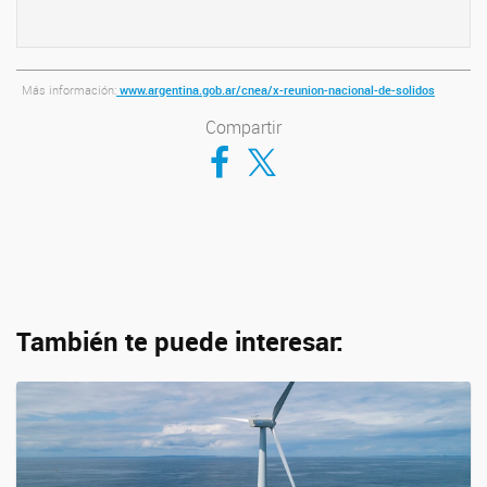
Más información:
www.argentina.gob.ar/cnea/x-reunion-nacional-de-solidos
Compartir
Compartir en Facebook
Compartir en Twitter
También te puede interesar: