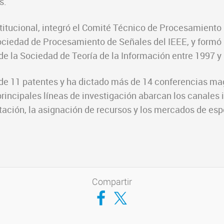
s.
titucional, integró el Comité Técnico de Procesamiento 
ociedad de Procesamiento de Señales del IEEE, y formó 
de la Sociedad de Teoría de la Información entre 1997 y
r de 11 patentes y ha dictado más de 14 conferencias mag
principales líneas de investigación abarcan los canales
tación, la asignación de recursos y los mercados de esp
Compartir
Compartir en Facebook
Compartir en Twitter