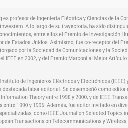
ig
es profesor de Ingeniería Eléctrica y Ciencias de la C
hwestern. A lo largo de su trayectoria, ha sido distingu
onocimientos, entre ellos el Premio de Investigación H
ior de Estados Unidos. Asimismo, fue co-receptor del Pr
otorgado por la Sociedad de Comunicaciones y la Socied
el IEEE en 2002, y del Premio Marconi al Mejor Artículo
nstituto de Ingenieros Eléctricos y Electrónicos (IEEE) 
a destacada labor editorial. Se desempeñó como editor 
 Information Theory entre 1998 y 2000, y de IEEE Transa
entre 1990 y 1995. Además, fue editor invitado en dive
specializadas, como IEEE Journal on Selected Topics in
opean Transactions on Telecommunications y Wireless