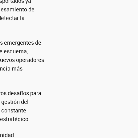
sportados ya
ocesamiento de
etectar la
es emergentes de
te esquema,
 nuevos operadores
encia más
os desafíos para
 gestión del
n constante
estratégico.
nidad.