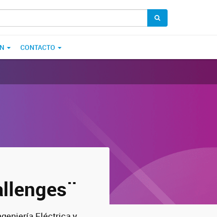
ÓN
CONTACTO
allenges¨
geniería Eléctrica y