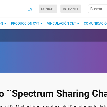
EN
CONICET
INTRANET
ÓN
PRODUCCIÓN CYT
VINCULACIÓN C&T
COMUNICACI
o ¨Spectrum Sharing Ch
o, el Dr. Michael Honig, profesor del Departamento de In