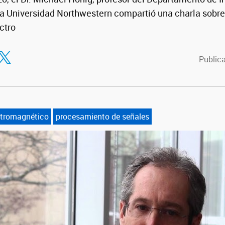
a Universidad Northwestern compartió una charla sobre 
ctro
tir en Facebook
ompartir en Twitter
Publica
ctromagnético
procesamiento de señales