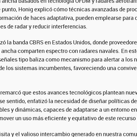
a ancha basados en tecnología OFDM y radares aerotran
te punto, Honig explicó cómo técnicas avanzadas de pr
ormación de haces adaptativa, pueden emplearse para d
s de radar y reducir interferencias.
alizó la banda CBRS en Estados Unidos, donde proveedor
a ancha comparten espectro con radares navales. En es
señales tipo baliza como mecanismo para alertar a los
d de los sistemas incumbentes, favoreciendo una conviv
 remarcó que estos avances tecnológicos plantean nuev
se sentido, enfatizó la necesidad de diseñar políticas de
bles y dinámicas, capaces de adaptarse a un entorno e
mover un uso más eficiente y equitativo de este recurso 
sita y el valioso intercambio generado en nuestra comu