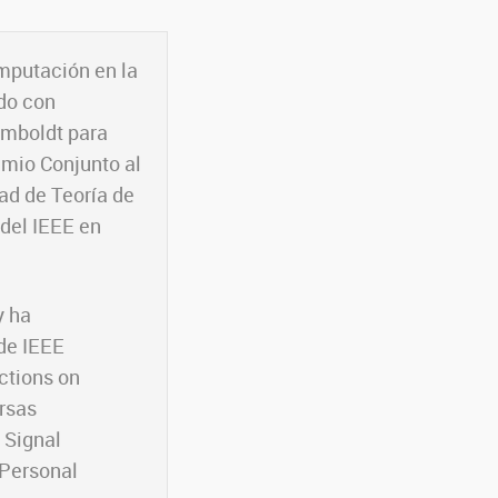
omputación en la
ido con
umboldt para
emio Conjunto al
ad de Teoría de
 del IEEE en
y ha
de IEEE
ctions on
rsas
 Signal
 Personal