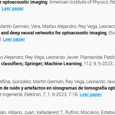
or optoacoustic imaging
; American Institute of Physics; Re
.
Leer paper
Martín Germán; Vera, Matías Alejandro; Rey Vega, Leonard
 and deep neural networks for optoacoustic imaging
; El
8.
Leer paper
as Alejandro; Rey Vega, Leonardo Javier; Piantanida, Pabl
l classifiers; Springer; Machine Learning
; 112; 9; 5-2023
Delfina; González, Martín Germán; Rey Vega, Leonardo Javi
n de ruido y artefactos en sinogramas de tomografía opt
 Ingeniería; Elektron; 7; 1; 6-2023; 7-18.
Leer paper
ián; Albano, Juan; Valladarest T., Rufino; Mocskos, Esteban;