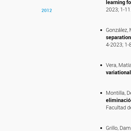
learning f
2023; 1-11
2012
González, 
separation
4-2023; 1-
Vera, Matí
variationa
Montilla, 
eliminació
Facultad de
Grillo, Dam