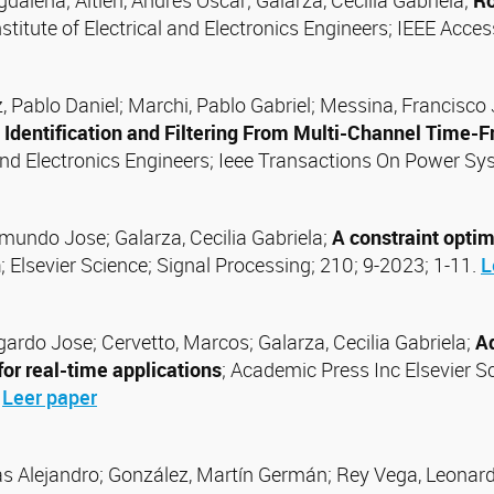
alena; Altieri, Andrés Oscar; Galarza, Cecilia Gabriela;
Ro
Institute of Electrical and Electronics Engineers; IEEE Acc
z, Pablo Daniel; Marchi, Pablo Gabriel; Messina, Francisco 
n Identification and Filtering From Multi-Channel Time
 and Electronics Engineers; Ieee Transactions On Power Sy
ymundo Jose; Galarza, Cecilia Gabriela;
A constraint opti
n
; Elsevier Science; Signal Processing; 210; 9-2023; 1-11.
L
gardo Jose; Cervetto, Marcos; Galarza, Cecilia Gabriela;
A
for real-time applications
; Academic Press Inc Elsevier Sc
7
Leer paper
as Alejandro; González, Martín Germán; Rey Vega, Leonardo