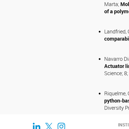
Marta;
Mol
of a polym
Landfried,
comparabil
Navarro Dia
Actuator l
Science; 8;
Riquelme, G
python-bas
Diversity P
Linkedin
Twitter
Instagram
INST