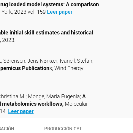
 drug loaded model systems: A comparison
 York; 2023 vol. 159
Leer paper
ble initial skill estimates and historical
, 2023.
; Sørensen, Jens Nørkær; Ivanell, Stefan;
opernicus Publication
s; Wind Energy
 Christina M.; Monge, Maria Eugenia;
A
ed metabolomics workflows;
Molecular
-14.
Leer paper
GACIÓN
PRODUCCIÓN CYT