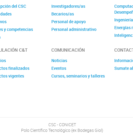
ipción del CSC
Investigadores/as
Computaci
Desempe
idades
Becarios/as
Ingenierí
ivos
Personal de apoyo
Energías 
es y competencias
Personal administrativo
Inteligenc
n
Sistemas
ULACIÓN C&T
COMUNICACIÓN
CONTAC
Laborator
cios
Noticias
Informac
ctos finalizados
Eventos
Sumate a
ctos vigentes
Cursos, seminarios y talleres
CSC - CONICET
Polo Científico Tecnológico (ex Bodegas Giol)