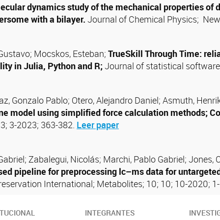
ecular dynamics study of the mechanical properties of
ersome with a bilayer.
Journal of Chemical Physics; New
 Gustavo; Mocskos, Esteban;
TrueSkill Through Time: relia
ity in Julia, Python and R;
Journal of statistical software
z, Gonzalo Pablo; Otero, Alejandro Daniel; Asmuth, Henrik
ine model using simplified force calculation methods; C
 3; 3-2023; 363-382.
Leer paper
abriel; Zabalegui, Nicolás; Marchi, Pablo Gabriel; Jones,
ed pipeline for preprocessing lc–ms data for untarget
reservation International; Metabolites; 10; 10; 10-2020; 1
ITUCIONAL
INTEGRANTES
INVESTI