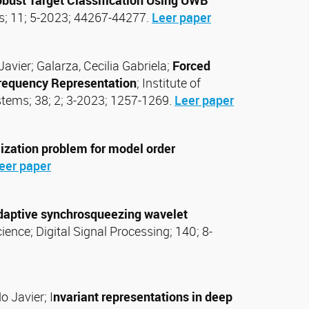
bust Target Classification Using UWB
ess; 11; 5-2023; 44267-44277.
Leer paper
Javier; Galarza, Cecilia Gabriela;
Forced
-Frequency Representation
; Institute of
stems; 38; 2; 3-2023; 1257-1269.
Leer paper
mization problem for model order
eer paper
daptive synchrosqueezing wavelet
ience; Digital Signal Processing; 140; 8-
 Javier; I
nvariant representations in deep