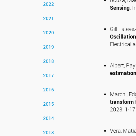
Bouza, Magd
2022
Sensing
; 
2021
Gill Esteve
2020
Oscillatio
Electrical
2019
2018
Albert, Ra
estimatio
2017
2016
Marchi, Ed
transform 
2015
2023; 1-1
2014
Vera, Matí
2013