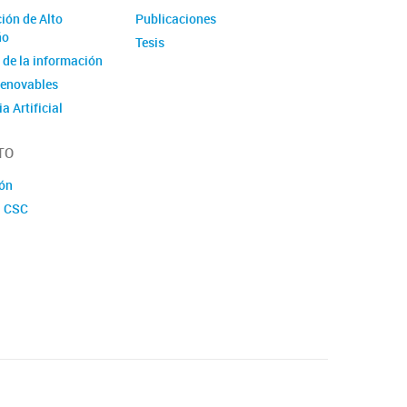
ón de Alto
Publicaciones
ño
Tesis
a de la información
renovables
ia Artificial
 complejos
TO
ios
ión
l CSC