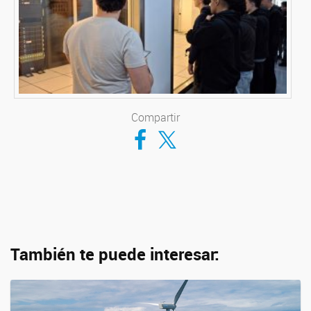
Compartir
Compartir en Facebook
Compartir en Twitter
También te puede interesar: